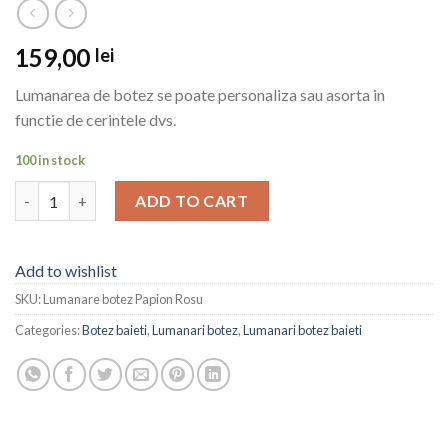
159,00
lei
Lumanarea de botez se poate personaliza sau asorta in
functie de cerintele dvs.
100 in stock
Lumanare botez Papion Rosu quantity
ADD TO CART
Add to wishlist
SKU:
Lumanare botez Papion Rosu
Categories:
Botez baieti
,
Lumanari botez
,
Lumanari botez baieti