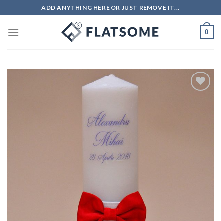
Skip
ADD ANYTHING HERE OR JUST REMOVE IT...
to
content
0
Add to
wishlist