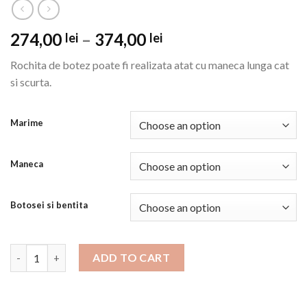
274,00
–
374,00
lei
lei
Rochita de botez poate fi realizata atat cu maneca lunga cat
si scurta.
Marime
Maneca
Botosei si bentita
Rochita botez Dahlia quantity
ADD TO CART