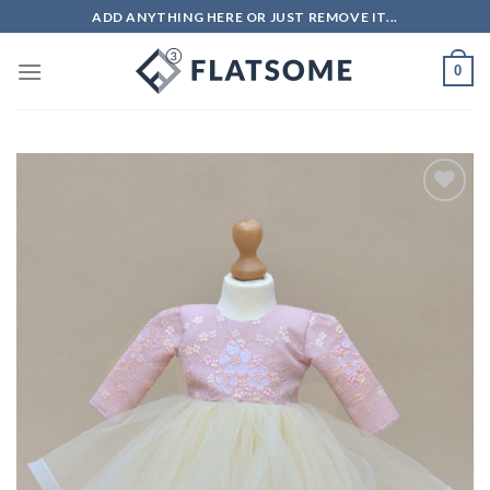
Skip
ADD ANYTHING HERE OR JUST REMOVE IT...
to
content
0
Add to
wishlist