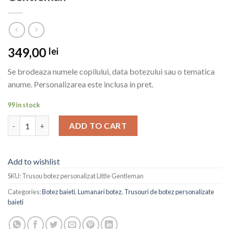
349,00
lei
Se brodeaza numele copilului, data botezului sau o tematica
anume. Personalizarea este inclusa in pret.
99 in stock
Trusou botez personalizat Little Gentleman quantity
ADD TO CART
Add to wishlist
SKU:
Trusou botez personalizat Little Gentleman
Categories:
Botez baieti
,
Lumanari botez
,
Trusouri de botez personalizate
baieti