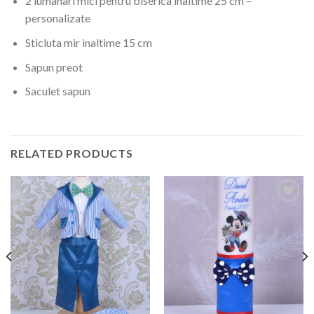
2 lumanari mici pentru biserica inaltime 25 cm –
personalizate
Sticluta mir inaltime 15 cm
Sapun preot
Saculet sapun
RELATED PRODUCTS
Add to
Add to
wishlist
wishlist