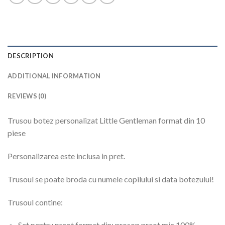
DESCRIPTION
ADDITIONAL INFORMATION
REVIEWS (0)
Trusou botez personalizat Little Gentleman
format din 10
piese
Personalizarea este inclusa in pret.
Trusoul se poate broda cu numele copilului si data botezului!
Trusoul contine:
Set pentru preot format din: prosop preot mic 100%