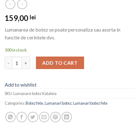
159,00
lei
Lumanarea de botez se poate personaliza sau asorta in
functie de cerintele dvs.
100 in stock
Lumanare botez Kataleia quantity
ADD TO CART
Add to wishlist
SKU:
Lumanare botez Kataleia
Categories:
Botez fete
,
Lumanari botez
,
Lumanari botez fete