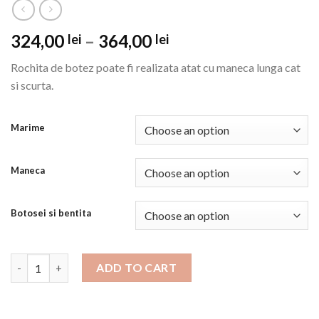
324,00
–
364,00
lei
lei
Rochita de botez poate fi realizata atat cu maneca lunga cat
si scurta.
Marime
Maneca
Botosei si bentita
Rochita de botez Ama quantity
ADD TO CART