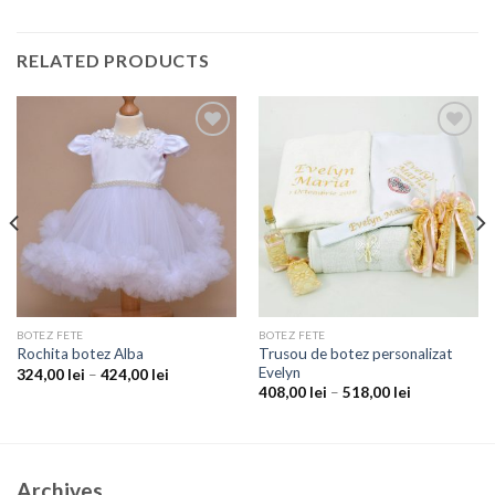
RELATED PRODUCTS
Add to
Add to
wishlist
wishlist
BOTEZ FETE
BOTEZ FETE
Trusou de botez personalizat
Rochita botez Alba
Evelyn
324,00
lei
–
424,00
lei
408,00
lei
–
518,00
lei
Archives