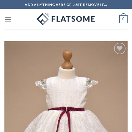
Skip
ADD ANYTHING HERE OR JUST REMOVE IT...
to
content
0
Add to
wishlist