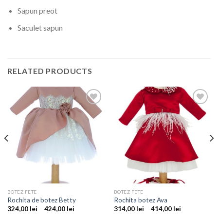
Sapun preot
Saculet sapun
RELATED PRODUCTS
Add to
Add to
wishlist
wishlist
BOTEZ FETE
BOTEZ FETE
Rochita de botez Betty
Rochita botez Ava
324,00
lei
–
424,00
lei
314,00
lei
–
414,00
lei