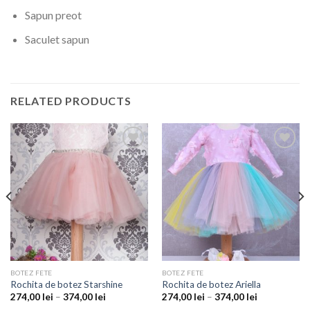
Sapun preot
Saculet sapun
RELATED PRODUCTS
Add to
Add to
wishlist
wishlist
BOTEZ FETE
BOTEZ FETE
Rochita de botez Starshine
Rochita de botez Ariella
274,00
lei
–
374,00
lei
274,00
lei
–
374,00
lei