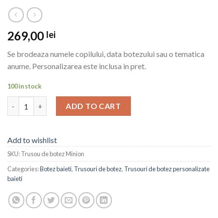
269,00
lei
Se brodeaza numele copilului, data botezului sau o tematica
anume. Personalizarea este inclusa in pret.
100 in stock
Trusou de botez Minion quantity
ADD TO CART
Add to wishlist
SKU:
Trusou de botez Minion
Categories:
Botez baieti
,
Trusouri de botez
,
Trusouri de botez personalizate
baieti