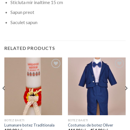
Sticluta mir inaltime 15 cm
Sapun preot
Saculet sapun
RELATED PRODUCTS
Add to
Add to
wishlist
wishlist
BOTEZ BAIETI
BOTEZ BAIETI
Lumanare botez Traditionala
Costumas de botez Oliver