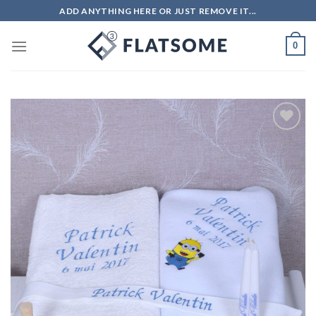
Skip
ADD ANYTHING HERE OR JUST REMOVE IT...
to
content
0
Add to
wishlist